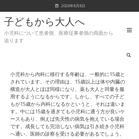
Skip
2026年8月8日
to
content
子どもから大人へ
小児科について患者側、医療従事者側の両面から
迫ります
小児科から内科に移行する年齢は、一般的に15歳と
されています。その理由は、15歳以上は体や内臓の
構造が大人とほぼ同様になり、薬も大人と同量を服
用するようになるからです。しかし、すべての子ど
もが15歳から内科になるかというと、それは違いま
す。中には15歳を過ぎても小児科に通う方が良いケ
ースもあり、例えば先天性の病気を抱えている場合
です。成長しても完治しない病気は引き続き小児科
へ通い、医師の診察を受ける必要があるでしょう。