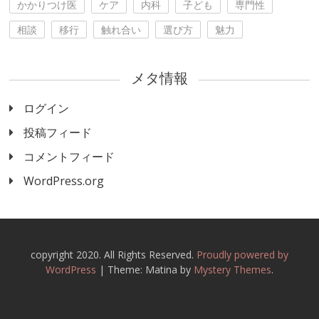
かかりつけ医
ケア
内科
子ども
専門性
相談
移行
触れ合い
選び方
魅力
メタ情報
ログイン
投稿フィード
コメントフィード
WordPress.org
copyright 2020. All Rights Reserved.
Proudly powered by
WordPress
|
Theme: Matina by
Mystery Themes
.