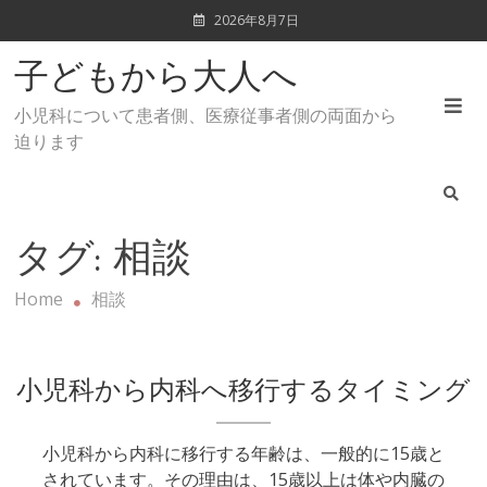
Skip
2026年8月7日
to
content
子どもから大人へ
小児科について患者側、医療従事者側の両面から
迫ります
タグ:
相談
Home
相談
小児科から内科へ移行するタイミング
小児科から内科に移行する年齢は、一般的に15歳と
されています。その理由は、15歳以上は体や内臓の