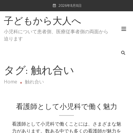
Skip
2026年8月8日
to
content
子どもから大人へ
小児科について患者側、医療従事者側の両面から
迫ります
タグ:
触れ合い
Home
触れ合い
看護師として小児科で働く魅力
看護師として小児科で働くことには、さまざまな魅
力があります。数ある中でも多くの看護師が魅力を