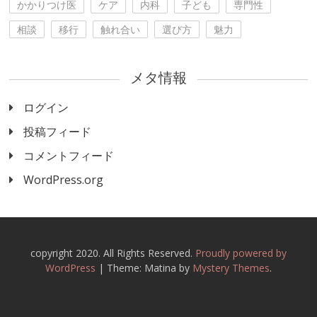
かかりつけ医
ケア
内科
子ども
専門性
相談
移行
触れ合い
選び方
魅力
メタ情報
ログイン
投稿フィード
コメントフィード
WordPress.org
copyright 2020. All Rights Reserved.
Proudly powered by
WordPress
|
Theme: Matina by
Mystery Themes
.