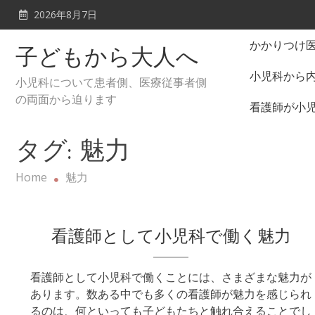
Skip
2026年8月7日
to
content
かかりつけ
子どもから大人へ
小児科から
小児科について患者側、医療従事者側
の両面から迫ります
看護師が小
タグ:
魅力
Home
魅力
看護師として小児科で働く魅力
看護師として小児科で働くことには、さまざまな魅力が
あります。数ある中でも多くの看護師が魅力を感じられ
るのは、何といっても子どもたちと触れ合えることでし