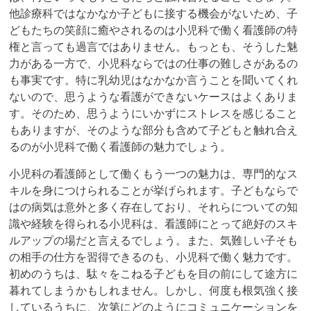
他診療科ではなかなか子どもに接する機会がないため、子
どもたちの笑顔に癒やされるのは小児科で働く看護師の特
権と言っても過言ではありません。もっとも、そうした魅
力がある一方で、小児科ならではの仕事の難しさがあるの
も事実です。特に乳幼児はなかなか言うことを聞いてくれ
ないので、思うような看護ができないケースはよくありま
す。そのため、思うようにいかずにストレスを感じること
もありますが、そのような部分も含めて子どもと触れ合え
るのが小児科で働く看護師の魅力でしょう。
小児科の看護師として働くもう一つの魅力は、専門的なス
キルを身につけられることが挙げられます。子どもならで
はの病気は意外と多く存在しており、それらについての知
識や経験を得られる小児科は、看護師にとって絶好のスキ
ルアップの場だと言えるでしょう。また、気難しい子そも
の相手の仕方を習得できるのも、小児科で働く魅力です。
初めのうちは、駄々をこねる子どもを目の前にして途方に
暮れてしまうかもしれません。しかし、何度も根気強く接
しているうちに、次第にどのようにコミュニケーションを