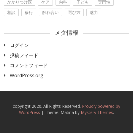
かかりつけ医
ケア
内科
子ども
専門性
相談
移行
触れ合い
選び方
魅力
メタ情報
ログイン
投稿フィード
コメントフィード
WordPress.org
copyright 2020. All Rights Reserved.
Proudly powered by
WordPress
|
Theme: Matina by
Mystery Themes
.